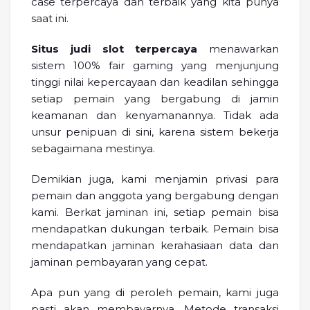
case terpercaya dan terbaik yang kita punya
saat ini.
Situs judi slot terpercaya
menawarkan
sistem 100% fair gaming yang menjunjung
tinggi nilai kepercayaan dan keadilan sehingga
setiap pemain yang bergabung di jamin
keamanan dan kenyamanannya. Tidak ada
unsur penipuan di sini, karena sistem bekerja
sebagaimana mestinya.
Demikian juga, kami menjamin privasi para
pemain dan anggota yang bergabung dengan
kami. Berkat jaminan ini, setiap pemain bisa
mendapatkan dukungan terbaik. Pemain bisa
mendapatkan jaminan kerahasiaan data dan
jaminan pembayaran yang cepat.
Apa pun yang di peroleh pemain, kami juga
pasti akan membayarnya. Metode transaksi