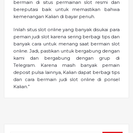
bermain di situs permainan slot resmi dan
bereputasi baik untuk memastikan bahwa
kemenangan Kalian di bayar penuh.
Inilah situs slot online yang banyak disukai para
pemain judi slot karena sering berbagi tips dan
banyak cara untuk menang saat bermain slot
online. Jadi, pastikan untuk bergabung dengan
kami dan bergabung dengan grup di
Telegram. Karena masih banyak pemain
deposit pulsa lainnya, Kalian dapat berbagi tips
dan cara bermain judi slot online di ponsel
Kalian.”