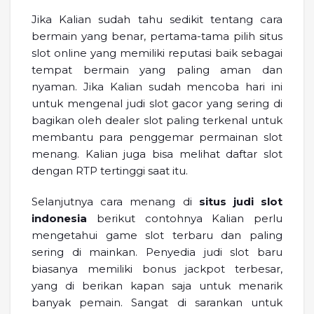
Jika Kalian sudah tahu sedikit tentang cara
bermain yang benar, pertama-tama pilih situs
slot online yang memiliki reputasi baik sebagai
tempat bermain yang paling aman dan
nyaman. Jika Kalian sudah mencoba hari ini
untuk mengenal judi slot gacor yang sering di
bagikan oleh dealer slot paling terkenal untuk
membantu para penggemar permainan slot
menang. Kalian juga bisa melihat daftar slot
dengan RTP tertinggi saat itu.
Selanjutnya cara menang di
situs judi slot
indonesia
berikut contohnya Kalian perlu
mengetahui game slot terbaru dan paling
sering di mainkan. Penyedia judi slot baru
biasanya memiliki bonus jackpot terbesar,
yang di berikan kapan saja untuk menarik
banyak pemain. Sangat di sarankan untuk