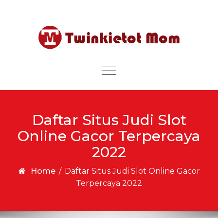
Skip to content
Toggle
navigation
Daftar Situs Judi Slot
Online Gacor Terpercaya
2022
Home
/
Daftar Situs Judi Slot Online Gacor
Terpercaya 2022