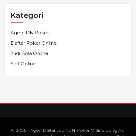
Kategori
Agen IDN Poker
Daftar Poker Online
Judi Bola Online
Slot Online
© 2026 - Agen Daftar Judi IDN Poker Online Uang Asli