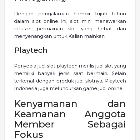
Dengan pengalaman hampir tujuh tahun
dalam slot online ini, slot mini menawarkan
ratusan permainan slot yang hebat dan
menyenangkan untuk Kalian mainkan.
Playtech
Penyedia judi slot playtech merilis judi slot yang
memiliki banyak jenis saat bermain. Selain
terkenal dengan produk judi slotnya, Playtech
Indonesia juga meluncurkan game judi online.
Kenyamanan dan
Keamanan Anggota
Member Sebagai
Fokus