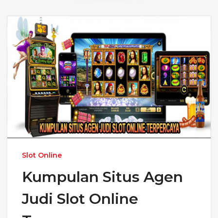
Slot Online
Kumpulan Situs Agen
Judi Slot Online