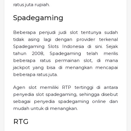
ratus juta rupiah.
Spadegaming
Beberapa penjudi judi slot tentunya sudah
tidak asing lagi dengan provider terkenal
Spadegaming Slots Indonesia di sini. Sejak
tahun 2008, Spadegaming telah merilis
beberapa ratus permainan slot, di mana
jackpot yang bisa di menangkan mencapai
beberapa ratus juta.
Agen slot memiliki RTP tertinggi di antara
penyedia slot spadegaming, sehingga disebut
sebagai penyedia spadegaming online dan
mudah untuk di menangkan.
RTG