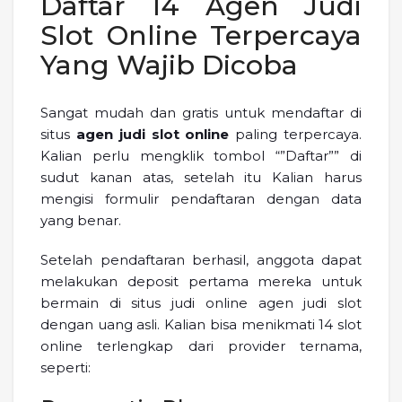
Daftar 14 Agen Judi
Slot Online Terpercaya
Yang Wajib Dicoba
Sangat mudah dan gratis untuk mendaftar di
situs
agen judi slot online
paling terpercaya.
Kalian perlu mengklik tombol “”Daftar”” di
sudut kanan atas, setelah itu Kalian harus
mengisi formulir pendaftaran dengan data
yang benar.
Setelah pendaftaran berhasil, anggota dapat
melakukan deposit pertama mereka untuk
bermain di situs judi online agen judi slot
dengan uang asli. Kalian bisa menikmati 14 slot
online terlengkap dari provider ternama,
seperti: