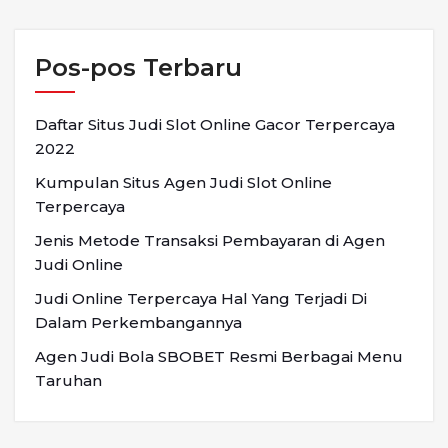
Pos-pos Terbaru
Daftar Situs Judi Slot Online Gacor Terpercaya
2022
Kumpulan Situs Agen Judi Slot Online
Terpercaya
Jenis Metode Transaksi Pembayaran di Agen
Judi Online
Judi Online Terpercaya Hal Yang Terjadi Di
Dalam Perkembangannya
Agen Judi Bola SBOBET Resmi Berbagai Menu
Taruhan