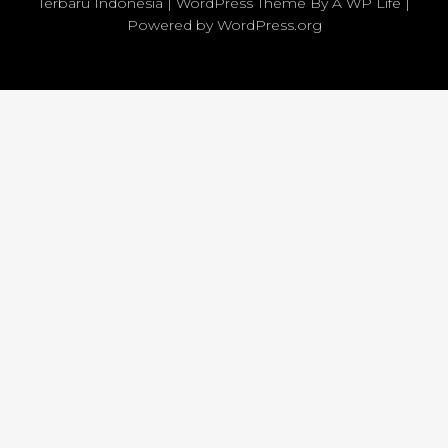
Terbaru Indonesia | WordPress Theme By A WP Life |
Powered by WordPress.org