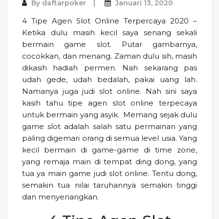
By
daftarpoker
Januari 13, 2020
4 Tipe Agen Slot Online Terpercaya 2020 –
Ketika dulu masih kecil saya senang sekali
bermain game slot. Putar gambarnya,
cocokkan, dan menang. Zaman dulu sih, masih
dikasih hadiah permen. Nah sekarang pas
udah gede, udah bedalah, pakai uang lah.
Namanya juga judi slot online. Nah sini saya
kasih tahu tipe agen slot online terpecaya
untuk bermain yang asyik. Memang sejak dulu
game slot adalah salah satu permainan yang
paling digemari orang di semua level usia. Yang
kecil bermain di game-game di time zone,
yang remaja main di tempat ding dong, yang
tua ya main game judi slot online. Tentu dong,
semakin tua nilai taruhannya semakin tinggi
dan menyenangkan.