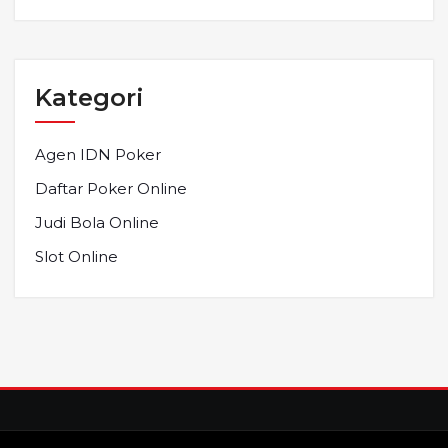
Kategori
Agen IDN Poker
Daftar Poker Online
Judi Bola Online
Slot Online