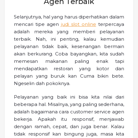
Agen Terbaik
Selanjutnya, hal yang harus diperhatikan dalam
mencari tipe agen
judi slot online
terpercaya
adalah mereka yang memberi pelayanan
terbaik. Nah, ini penting, kalau kemudian
pelayanan tidak baik, kesenangan bermain
akan berkurang. Coba bayangkan, kita sudah
memesan makanan paling enak tapi
mendapatkan restoran yang kotor dan
pelayan yang buruk kan Cuma bikin bete.
Ngeselin dah pokoknya.
Pelayanan yang baik ini bisa kita nilai dari
beberapa hal. Misalnya, yang paling sederhana,
adalah bagaimana cara customer service agen
bekerja. Apakah itu responsif, menjawab
dengan ramah, cepat, dan juga benar. Kalau
tidak responsif kan bingung juga, masa kita