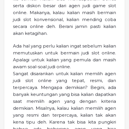
serta diskon besar dari agen judi game slot
online. Makanya, kalau kalian masih bermain
judi slot konvensional, kalian mending coba
secara online deh. Berani jamin pasti kalian
akan ketagihan.
Ada hal yang perlu kalian ingat sebelum kalian
memutuskan untuk bermain judi slot online.
Apalagi untuk kalian yang pemula dan masih
awam soal-soal judi online.
Sangat disarankan untuk kalian memilih agen
judi slot online yang tepat, resmi, dan
terpercaya. Mengapa demikian? Begini, ada
banyak keuntungan yang bisa kalian dapatkan
saat memilih agen yang dengan kriteria
demikian. Misalnya, kalau kalian memilih agen
yang resmi dan terpercaya, kalian tak akan
kena tipu deh. Karena tak bisa kita pungkiri
bahwa ada beberapa agen yang bisa