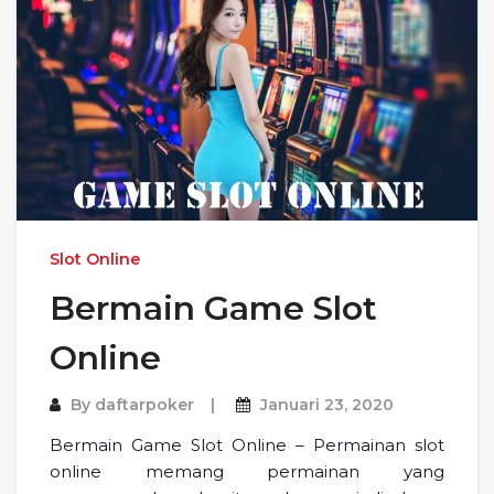
Slot Online
Bermain Game Slot
Online
By
daftarpoker
Januari 23, 2020
Bermain Game Slot Online – Permainan slot
online memang permainan yang