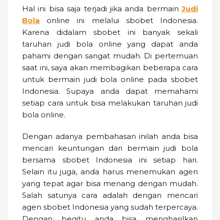
Hal ini bisa saja terjadi jika anda bermain
Judi
Bola
online ini melalui sbobet Indonesia.
Karena didalam sbobet ini banyak sekali
taruhan judi bola online yang dapat anda
pahami dengan sangat mudah. Di pertemuan
saat ini, saya akan membagikan beberapa cara
untuk bermain judi bola online pada sbobet
Indonesia. Supaya anda dapat memahami
setiap cara untuk bisa melakukan taruhan judi
bola online.
Dengan adanya pembahasan inilah anda bisa
mencari keuntungan dari bermain judi bola
bersama sbobet Indonesia ini setiap hari.
Selain itu juga, anda harus menemukan agen
yang tepat agar bisa menang dengan mudah.
Salah satunya cara adalah dengan mencari
agen sbobet Indonesia yang sudah terpercaya.
Dengan begitu anda bisa menghasilkan