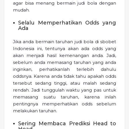
agar bisa menang bermain judi bola dengan
mudah.
Selalu Memperhatikan Odds yang
Ada
Jika anda bermain taruhan judi bola di sbobet
Indonesia ini, tentunya akan ada odds yang
akan menjadi hasil kemenangan anda. Jadi,
sebelum anda memasang taruhan yang anda
inginkan, perhatikanlah terlebih dahulu
oddsnya. Karena anda tidak tahu apakah odds
tersebut sedang tinggi, atau malah sedang
rendah. Jadi tunggulah waktu yang pas untuk
memasang suatu taruhan, karena inilah
pentingnya memperhatikan odds sebelum
melakukan taruhan.
Sering Membaca Prediksi Head to