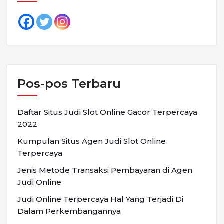
Pos-pos Terbaru
Daftar Situs Judi Slot Online Gacor Terpercaya
2022
Kumpulan Situs Agen Judi Slot Online
Terpercaya
Jenis Metode Transaksi Pembayaran di Agen
Judi Online
Judi Online Terpercaya Hal Yang Terjadi Di
Dalam Perkembangannya