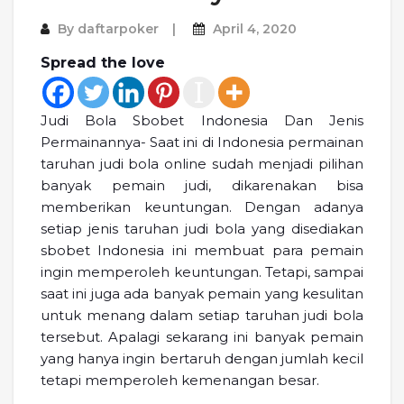
By
daftarpoker
April 4, 2020
Spread the love
Judi Bola Sbobet Indonesia Dan Jenis
Permainannya- Saat ini di Indonesia permainan
taruhan judi bola online sudah menjadi pilihan
banyak pemain judi, dikarenakan bisa
memberikan keuntungan. Dengan adanya
setiap jenis taruhan judi bola yang disediakan
sbobet Indonesia ini membuat para pemain
ingin memperoleh keuntungan. Tetapi, sampai
saat ini juga ada banyak pemain yang kesulitan
untuk menang dalam setiap taruhan judi bola
tersebut. Apalagi sekarang ini banyak pemain
yang hanya ingin bertaruh dengan jumlah kecil
tetapi memperoleh kemenangan besar.