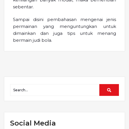
sebentar.
Sampai disini pembahasan mengenai jenis
permainan yang menguntungkan untuk
dimainkan dan juga tips untuk menang
bermain judi bola.
Social Media