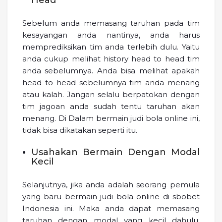
Head
Sebelum anda memasang taruhan pada tim
kesayangan anda nantinya, anda harus
memprediksikan tim anda terlebih dulu. Yaitu
anda cukup melihat history head to head tim
anda sebelumnya. Anda bisa melihat apakah
head to head sebelumnya tim anda menang
atau kalah. Jangan selalu berpatokan dengan
tim jagoan anda sudah tentu taruhan akan
menang. Di Dalam bermain judi bola online ini,
tidak bisa dikatakan seperti itu.
Usahakan Bermain Dengan Modal
Kecil
Selanjutnya, jika anda adalah seorang pemula
yang baru bermain judi bola online di sbobet
Indonesia ini. Maka anda dapat memasang
taruhan dengan modal yang kecil dahulu.