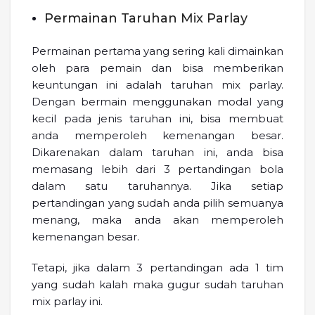
Permainan Taruhan Mix Parlay
Permainan pertama yang sering kali dimainkan
oleh para pemain dan bisa memberikan
keuntungan ini adalah taruhan mix parlay.
Dengan bermain menggunakan modal yang
kecil pada jenis taruhan ini, bisa membuat
anda memperoleh kemenangan besar.
Dikarenakan dalam taruhan ini, anda bisa
memasang lebih dari 3 pertandingan bola
dalam satu taruhannya. Jika setiap
pertandingan yang sudah anda pilih semuanya
menang, maka anda akan memperoleh
kemenangan besar.
Tetapi, jika dalam 3 pertandingan ada 1 tim
yang sudah kalah maka gugur sudah taruhan
mix parlay ini.