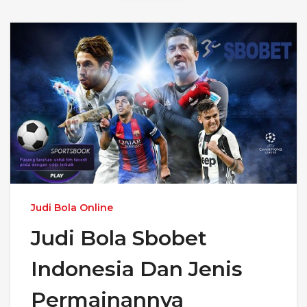
Judi Bola Online
Judi Bola Sbobet
Indonesia Dan Jenis
Permainannya