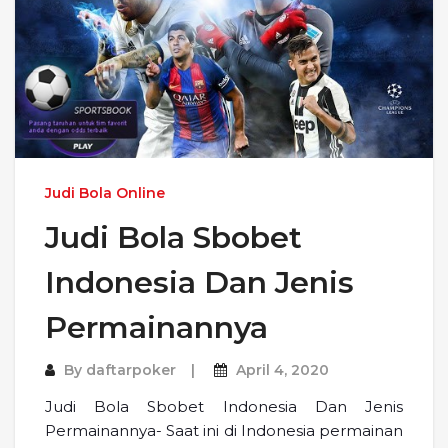
Judi Bola Online
Judi Bola Sbobet
Indonesia Dan Jenis
Permainannya
By
daftarpoker
April 4, 2020
Judi Bola Sbobet Indonesia Dan Jenis
Permainannya- Saat ini di Indonesia permainan