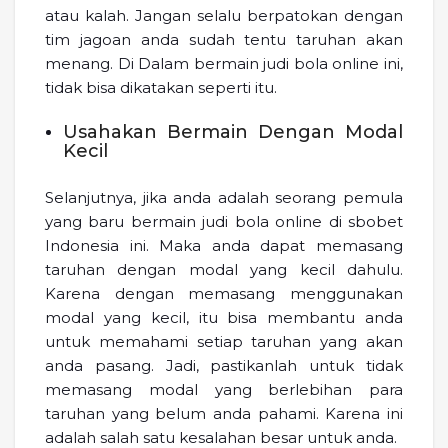
atau kalah. Jangan selalu berpatokan dengan
tim jagoan anda sudah tentu taruhan akan
menang. Di Dalam bermain judi bola online ini,
tidak bisa dikatakan seperti itu.
Usahakan Bermain Dengan Modal
Kecil
Selanjutnya, jika anda adalah seorang pemula
yang baru bermain judi bola online di sbobet
Indonesia ini. Maka anda dapat memasang
taruhan dengan modal yang kecil dahulu.
Karena dengan memasang menggunakan
modal yang kecil, itu bisa membantu anda
untuk memahami setiap taruhan yang akan
anda pasang. Jadi, pastikanlah untuk tidak
memasang modal yang berlebihan para
taruhan yang belum anda pahami. Karena ini
adalah salah satu kesalahan besar untuk anda.