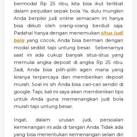
bermodal Rp 25 ribu, kita bisa ikut terlibat
dalam perjudian sepak bola. Ya, dulu mungkin
Anda berpikir judi online semacam ini hanya
bisa diikuti oleh orang-orang berduit saja.
Padahal hanya dengan menemukan
situs judi
bola
yang cocok, Anda bisa bermain dengan
modal sedikit tapi untung besar. Sebenarnya
saat ini ada cukup banyak situs-situs yang
memulai angka deposit di angka Rp 25 ribu.
Jadi, Anda bisa pilih-pilih agen mana yang
kiranya terpercaya dan memberikan deposit
murah. Soal ini sih Anda bisa cari-cari sendiri di
google. Tapi, kali ini saya akan memberikan tips
untuk Anda guna memenangkan judi bola
murah tapi untung besar.
Ingat, dalam urusan judi, persoalan
kemenangan ini ada di tangan Anda. Tidak ada
yang bisa menentukan kemenangan selain diri