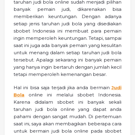
taruhan judi bola online sudah menjadi pilihan
banyak pemain judi, dikarenakan bisa
memberikan keuntungan. Dengan adanya
setiap jenis taruhan judi bola yang disediakan
sbobet Indonesia ini membuat para pemain
ingin memperoleh keuntungan. Tetapi, sampai
saat ini juga ada banyak pemain yang kesulitan
untuk menang dalam setiap taruhan judi bola
tersebut. Apalagi sekarang ini banyak pemain
yang hanya ingin bertaruh dengan jumlah kecil
tetapi memperoleh kemenangan besar.
Hal ini bisa saja terjadi jika anda bermain
Judi
Bola
online ini melalui sbobet Indonesia.
Karena didalam sbobet ini banyak sekali
taruhan judi bola online yang dapat anda
pahami dengan sangat mudah. Di pertemuan
saat ini, saya akan membagikan beberapa cara
untuk bermain judi bola online pada sbobet