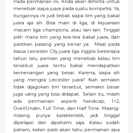
Pada permainan ini, Anda akan diminta untuk
menebak siapa juara pada suatu kompetisi. Ya,
itungannya ini judi tebak siapa tim yang bakal
juara aja sih. Bisa main di liga, di kejuaraan
macam liga champions, atau lain-lain. Tinggal
pilih mana tim yang kira-kira bakal juara, dan
pastikan pasang yang benar ya. Misal pada
kasus Leicester City juara liga inggris beberapa
tahun lalu, pemain yang menebak kalau tim
tersebut juara tentu bakal mendapatkan
kemenangan yang besar. Karena, siapa sih
yang mengira Leicester juara? Nah semakin
tidak dijagokan tim tersebut, semakin besar
juga uang yang bisa didapat. Selain itu, masih
ada permainain seperti handicap, 1×2,
Over/Under, Full Time, dan Half Time. Masing-
masing punya karakteristik, jadi tinggal
dipelajari dan dipahami saja. Kalau sudah
paham, kalian pasti akan tahu permainan apa