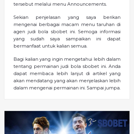
tersebut melalui menu Announcements.
Sekian penjelasan yang saya berikan
mengenai berbagai macam menu taruhan di
agen judi bola sbobet ini. Semoga informasi
yang sudah saya sampaikan ini dapat
bermanfaat untuk kalian semua.
Bagi kalian yang ingin mengetahui lebih dalam
tentang permainan judi bola sbobet ini. Anda
dapat membaca lebih lanjut di artikel yang
akan mendatang yang akan menjelaskan lebih
dalam mengenai permainan ini. Sampai jumpa.